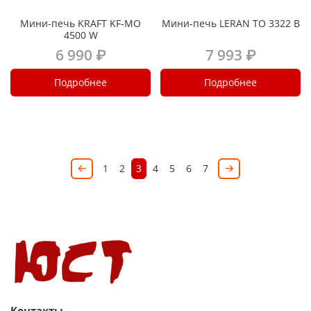
Мини-печь KRAFT KF-MO
Мини-печь LERAN TO 3322 B
4500 W
6 990 ₽
7 993 ₽
Подробнее
Подробнее
1
2
3
4
5
6
7
Контакты