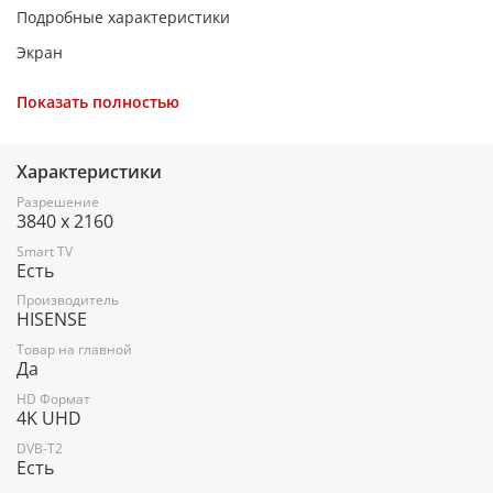
Подробные характеристики
Экран
Показать полностью
Цвет товара
черный
Характеристики
Разрешение
3840 x 2160
Диагональ
Smart TV
55"
Есть
Производитель
HISENSE
Разрешение HD
Товар на главной
Да
4K UHD
HD Формат
4K UHD
Разрешение
DVB-T2
Есть
3840x2160