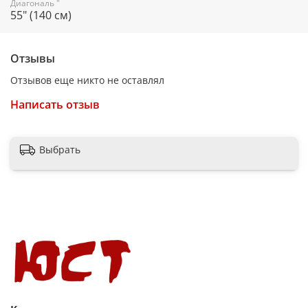
Диагональ "
55" (140 см)
Форматы HDR
Dolby Vision, HDR10+, Dolby Vision, HDR10+
Отзывы
Отзывов еще никто не оставлял
Тип
Написать отзыв
ЖК
Выбрать
Тип подсветки
Direct LED
Технология экрана
QLED, Quantum Dot, QLED, Quantum Dot
Яркость