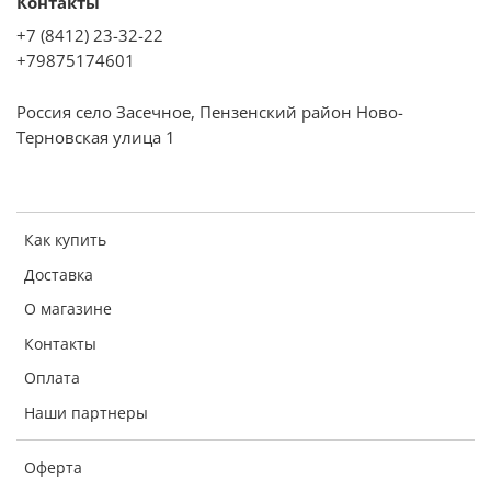
Контакты
250 кд/м2
+7 (8412) 23-32-22
+79875174601
Частота обновления экрана
Россия село Засечное, Пензенский район Ново-
60 Гц
Терновская улица 1
Звук
Как купить
Функции звука
Доставка
DTS, Dolby Atmos, DTS, Dolby Atmos
О магазине
Контакты
Суммарная мощность звука
Оплата
14 Вт
Наши партнеры
Оферта
Количество динамиков