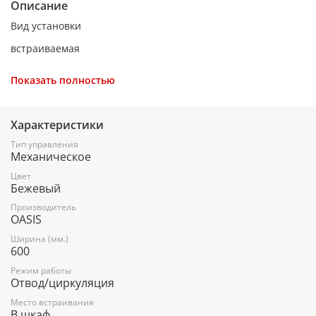
Описание
Вид установки
встраиваемая
Артикул
Показать полностью
UV-60I (F)
Цвет
Характеристики
бежевый
Тип управления
Механическое
Ширина, мм
Цвет
600
Бежевый
Производительность, м³/ч
Производитель
OASIS
500
Ширина (мм.)
600
Освещение
Режим работы
Стандартная лампа
Отвод/циркуляция
Номинальная мощность, Вт
Место встраивания
В шкаф