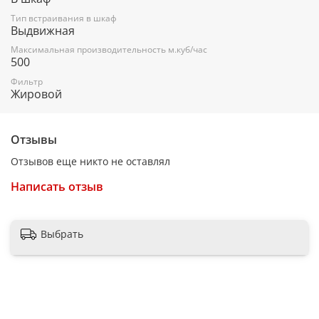
250
Тип встраивания в шкаф
Переключатель
Выдвижная
тумблер
Максимальная производительность м.куб/час
500
Фильтр
Фильтр
Жировой
2 Алюминиевых
Декоративная труба
Отзывы
Нет
Отзывов еще никто не оставлял
Вес нетто, кг
7
Написать отзыв
Уровень шума, дБ
42
Выбрать