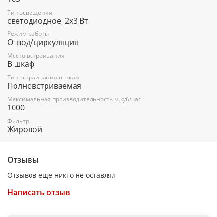
Дополнительная информация:
Тип освещения
Алюминиевый фильтр
светодиодное, 2х3 Вт
Диаметр воздуховода D=150 мм
Режим работы
Отвод/циркуляция
Место встраивания
В шкаф
Угольный фильтр приобретается отдельно
Тип встраивания в шкаф
Полновстриваемая
Максимальная производительность м.куб/час
1000
Фильтр
Жировой
Отзывы
Отзывов еще никто не оставлял
Написать отзыв