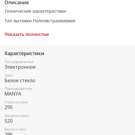
Описание
Технические характеристики
Тип вытяжки Полновстраиваемая
Материал корпуса Металл + стекло
Показать полностью
Производительность 750 куб. м/ч
Тип освещения LED (2х2,0 Вт)
Характеристики
Диаметр воздуховода 150 мм
Тип управления
Электронное
Срок гарантии 1 год
Цвет
Тип управления Сенсорное
Белое стекло
Цвет Белое стекло
Производитель
MANYA
Высота 29,6 см
Глубина (мм)
295
Ширина 52 см
Ширина (мм.)
Глубина 29,5 см
520
Высота (мм)
296