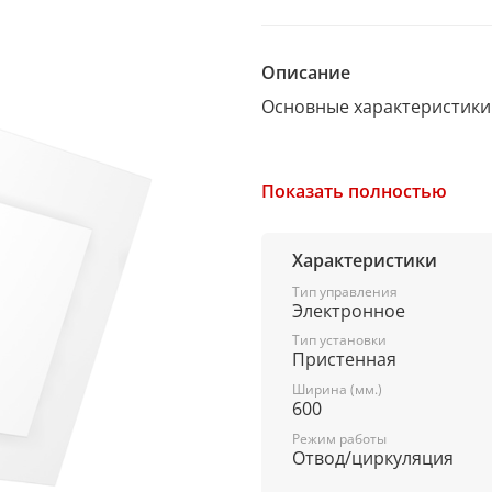
Описание
Основные характеристики
Установка
Показать полностью
каминная пристенная
Размеры (ВхШ)
Характеристики
92х60 см
Тип управления
Электронное
Ширина встраивания
Тип установки
Пристенная
60 см
Ширина (мм.)
Материал
600
Режим работы
корпус: металл/стекло
Отвод/циркуляция
Цвет