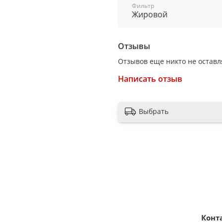
Фильтр
корпус: белый
Жировой
Количество двигателей
1
Отзывы
Функциональность, управ
Отзывов еще никто не оставл
Написать отзыв
Режимы работы
Выбрать
отвод / циркуляция
Максимальная производи
420 куб. м/ч
Количество скоростей
3
Управление
электронное, кнопочное
Конт