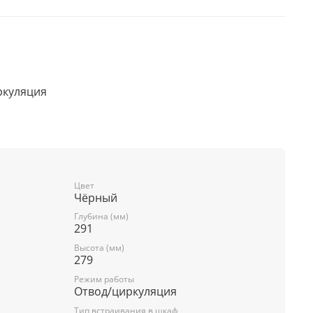
ркуляция
ости есть
ости 3
дномоторная
Цвет
Чёрный
да воздуха 150 мм
Глубина (мм)
291
ельность 1050 м3/час
Высота (мм)
0 м3/час
279
Режим работы
1050 м3/час
Отвод/циркуляция
Тип встраивания в шкаф