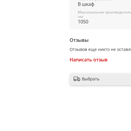
В шкаф
Уровень шума 46 дБ
Максимальная производительн
Тип фильтра алюминиевы
час
1050
Мощность подключения 2
Особенности
Отзывы
Встроенная подсветка ест
Отзывов еще никто не оставл
Тип подсветки светодиод
Написать отзыв
Мощность подсветки 2 х 1.
Корпус вытяжки
Выбрать
Цвет черный
Ширина вытяжки 725 мм
Высота вытяжки 279 мм
Глубина вытяжки 291 мм
Ширина секции для встра