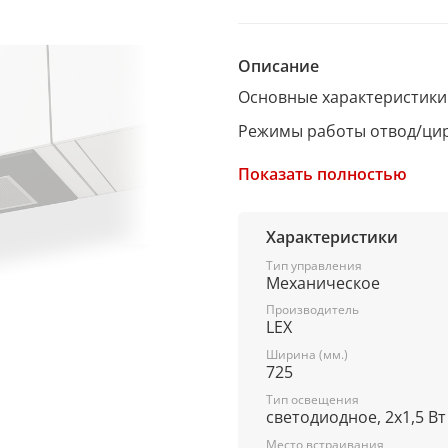
Описание
Основные характеристики
Режимы работы отвод/ци
Управление кнопочное
Показать полностью
Регулировка уровня мощн
Кол-во регулировок мощн
Характеристики
Количество двигателей о
Тип управления
Механическое
Диаметр штуцера для отво
Производитель
LEX
Максимальная производит
Ширина (мм.)
Вентиляционный канал 85
725
Тип освещения
Свободный выход воздуха 
светодиодное, 2х1,5 Вт
Рециркуляция 650 м3/час
Место встраивания