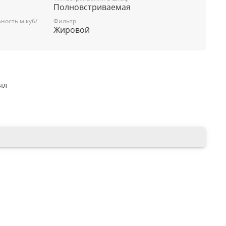
Полновстриваемая
ость м.куб/
Фильтр
й жироулавливающий
Жировой
00 Вт
ь
ял
ное
5 Вт
ивания 694 мм