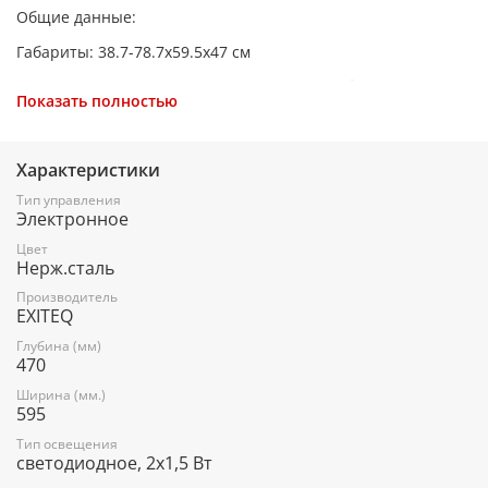
Общие данные:
Габариты: 38.7-78.7x59.5x47 см
Максимальная производительность: 1000 м³/ч
Показать полностью
Освещение: светодиодные лампы 2x1,5 Вт
Уровень шума: 30 дБ
Характеристики
Режимы работы: отвод/рециркуляция
Тип управления
Электронное
Управление: электронное
Цвет
Нерж.сталь
Управление и функции:
Производитель
EXITEQ
Сенсорное управление
Глубина (мм)
470
3 скорости
Ширина (мм.)
595
Дополнительная информация:
Тип освещения
светодиодное, 2х1,5 Вт
Диаметр воздухоотвода: 150 мм