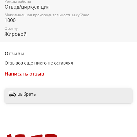
Режим работы
Моющийся алюминиевый жировой фильтр
Отвод/циркуляция
Максимальная производительность м.куб/час
1000
Угольный фильтр приобретается отдельно
Фильтр
Жировой
Отзывы
Отзывов еще никто не оставлял
Написать отзыв
Выбрать