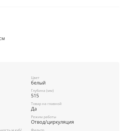
 см
ельность: 990 м³/ч
LED) 2 x 3 Вт
186 Вт
Цвет
белый
ркуляция
Глубина (мм)
515
й
Товар на главной
Да
Режим работы
Отвод/циркуляция
ость м.куб/
Фильтр