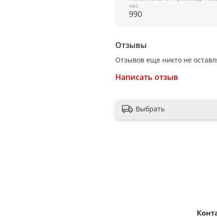
час
Слайдерное управление
990
Дополнительная информа
Отзывы
Выходное отверстие: 120 
Отзывов еще никто не оставл
Высота установки над пане
Написать отзыв
Основной материал перед
Выбрать
Декоративный дымоход в 
Угольные фильтры приобр
Конт