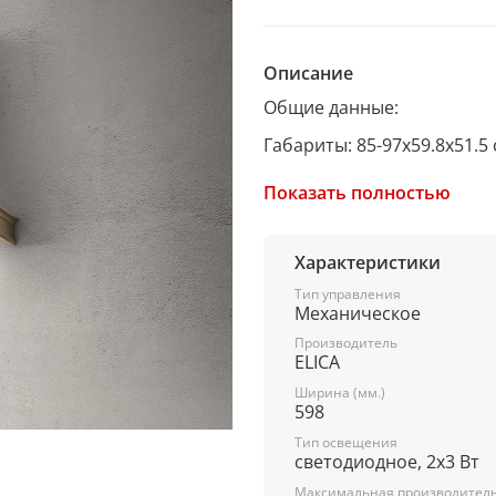
Описание
Общие данные:
Габариты: 85-97x59.8x51.5
Максимальная производит
Показать полностью
Освещение: светодиодное (
Уровень шума: 48/60 дБ
Характеристики
Потребляемая мощность: 
Тип управления
Механическое
Режимы работы: отвод/ци
Производитель
ELICA
Управление: механически
Ширина (мм.)
598
Тип освещения
Управление и функции:
светодиодное, 2х3 Вт
3 скорости
Максимальная производительн