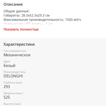
Описание
Общие данные:
Габариты: 28.5x52.5x29.3 см
Максимальная производительность: 1500 м3/ч
Освещение: LED лампы - 2 шт.
Уровень шума: 66 дБ
Показать полностью
Мощность двигателя: 193 Вт
Режимы работы: отвод/циркуляция
Управление: механический
Характеристики
Управление:
Тип управления
Сенсорное управление
Механическое
Количество скоростей: 3
Цвет
белый
Дополнительная информация:
Тип: встраиваемая в шкаф
Производитель
Диаметр воздуховода (мм): 120
DELONGHI
Количество моторов: 1
Глубина (мм)
Фильтр: 3-слойный алюминиевый фильтр
293
Угольный фильтр приобретается отдельно
Ширина (мм.)
525
Высота (мм)