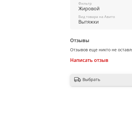
Фильтр
корпус: черный
Жировой
Потребляемая мощность
Вид товара на Авито
Вытяжки
240 Вт
Количество двигателей
Отзывы
1
Отзывов еще никто не оставл
Функциональность, управ
Написать отзыв
Режимы работы
Выбрать
отвод / циркуляция
Максимальная производи
1100 куб. м/ч
Количество скоростей
3