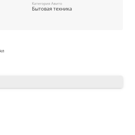
Категория Авито
Бытовая техника
ял
ление
тельность