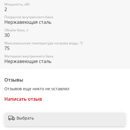
Мощность, кВт
Модель 30VZ
2
Объем, л 30
Покрытие внутреннего бака
Нержавеющая сталь
Номинальная мощность, Вт 2000
Объём бака, л
30
Параметры электросети, В/Гц 220-230/50
Максимальная температура нагрева воды, °С
Номинальная сила тока, А 9
75
Номинальное давление воды, МПа 0,7
Материал внутреннего бака
Нержавеющая сталь
Толщина теплоизоляционного слоя, мм 20
Толщина стенок внутреннего бака, мм 0,8
Отзывы
Теплопроизводительность, % 80
Отзывов еще никто не оставлял
Степень защиты IPX4
Написать отзыв
Номинальная температура нагрева воды, °С 75
Тип установки Вертикальный
Выбрать
Длина провода, м 1,5
Защита от электрического тока УЗО