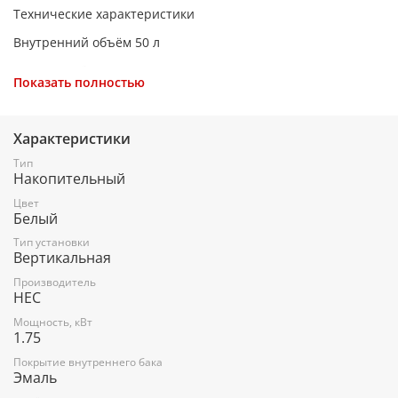
Технические характеристики
Внутренний объём 50 л
Материал бака Эмаль
Показать полностью
Потребляемая мощность 1750 Вт
Форма корпуса Цилиндрическая
Характеристики
Срок гарантии 3 года на бак / 1 год на эл. часть
Тип
Накопительный
Тип управления Механическое
Цвет
Цвет Бело-серый
Белый
Высота 64,5 см
Тип установки
Вертикальная
Ширина 39 см
Производитель
HEC
Глубина 40 см
Мощность, кВт
1.75
Покрытие внутреннего бака
Эмаль