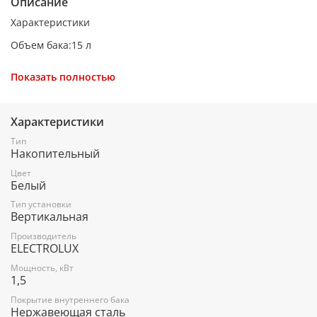
Описание
Характеристики
Объем бака:15 л
Форма:круглая
Показать полностью
Внутреннее покрытие бака:нержавеющая сталь
Максимальная мощность кВт:1.5 кВт
Характеристики
Управление:механическое
Тип
Накопительный
Тип ТЭНа:мокрый
Цвет
Тип установки:настенный, над раковиной
Белый
Напряжение электропитания:220 В
Тип установки
Вертикальная
УЗО в комплекте:да
Производитель
ELECTROLUX
Магниевый анод:да
Мощность, кВт
Наличие Wi-Fi:нет
1,5
Цвет:белый
Покрытие внутреннего бака
Нержавеющая сталь
Высота:453 мм Ширина:290 мм Глубина:270 мм