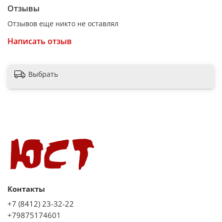
Размеры (ШхВхД)
Отзывы
30x2x30 см
Отзывов еще никто не оставлял
Вес
Написать отзыв
1.45 кг
Цвет
Выбрать
голубой
Функциональные возможности
Максимальная нагрузка
150 кг
Точность измерения
0.1 кг
Единицы измерения
Контакты
кг
+7 (8412) 23-32-22
Автоматическое включение
+79875174601