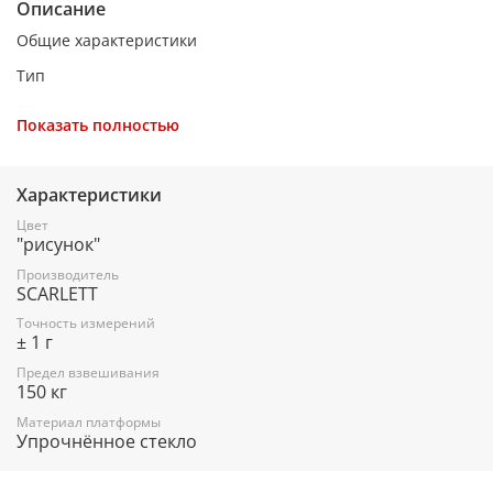
Описание
Общие характеристики
Тип
электронные весы
Показать полностью
Диагностика
да
Характеристики
Материал платформы
Цвет
"рисунок"
стекло
Производитель
Выносной блок управления
SCARLETT
нет
Точность измерений
± 1 г
Размер дисплея
Предел взвешивания
150 кг
74х29 мм
Материал платформы
Элементы питания
Упрочнённое стекло
CR2032x1 3 В