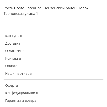
есть
Россия село Засечное, Пензенский район Ново-
Автоматическое выключение
Терновская улица 1
есть
Индикация заряда батареи
есть
Как купить
Индикация перегрузки
Доставка
есть
О магазине
Контакты
Оплата
Наши партнеры
Оферта
Конфедициальность
Гарантия и возврат