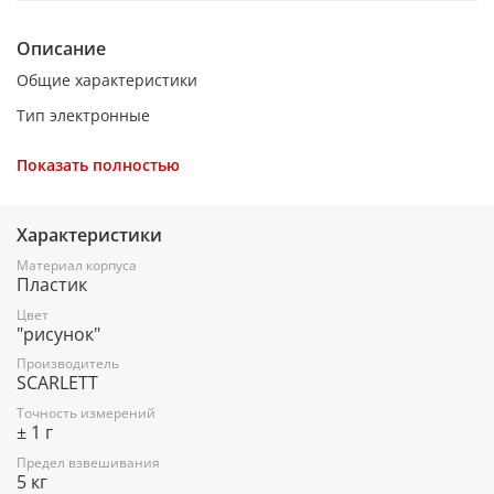
Описание
Общие характеристики
Тип электронные
Предел взвешивания 5 кг
Показать полностью
Точность измерения 1 г
Тарокомпенсация есть
Характеристики
Измерение объема жидкости есть
Материал корпуса
Пластик
Отображение
Цвет
Таймер нет
"рисунок"
Часы нет
Производитель
SCARLETT
Питание
Точность измерений
± 1 г
Тип элементов питания CR2032
Предел взвешивания
Индикация заряда батареи есть
5 кг