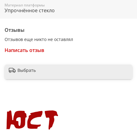
Индикация перегрузки есть
Материал платформы
Упрочнённое стекло
Автоматическое выключение есть
Особенности
Отзывы
Конструкция тары платформа
Отзывов еще никто не оставлял
Съемная платформа нет
Написать отзыв
Материал платформы стекло
Материал корпуса пластик
Выбрать
Размеры (ШxГxВ) 150x200x4 мм
Комплектация
Комплект поставки Весы кухонные, документация