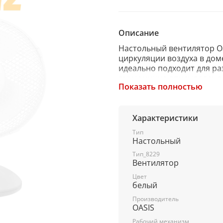
Описание
Настольный вентилятор Oa
циркуляции воздуха в дом
идеально подходит для ра
гармонично вписываясь в 
Показать полностью
можно легко направить по
Характеристики
Вентилятор имеет 2 скор
простой и удобной панел
Тип
Настольный
мощный мотор обеспечива
воздуха даже в жаркие дн
Тип_8229
что делает устройство ид
Вентилятор
спальнях.
Цвет
белый
Производитель
Прочная конструкция гар
OASIS
вентилятора. Дополнител
Рабочий механизм