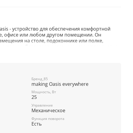
sis - устройство для обеспечения комфортной
е, офисе или любом другом помещении. Он
змещения на столе, подоконнике или полке,
интерьер. Благодаря регулируемому углу наклона,
ток воздуха именно туда, где это необходимо.
ости работы, которые переключаются с помощью
и управления. Несмотря на компактные размеры,
Бренд_85
making Oasis everywhere
ет эффективный обдув, создавая приятный поток
и. При этом уровень шума остаётся минимальным,
Мощность, Вт
еальным для использования в рабочих зонах или
25
Управление
Механическое
Функция поворота
антирует долговечность и надёжную работу
Есть
ьная защита лопастей обеспечивает безопасность