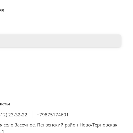
ял
акты
412) 23-32-22
+79875174601
я село Засечное, Пензенский район Ново-Терновская
 1