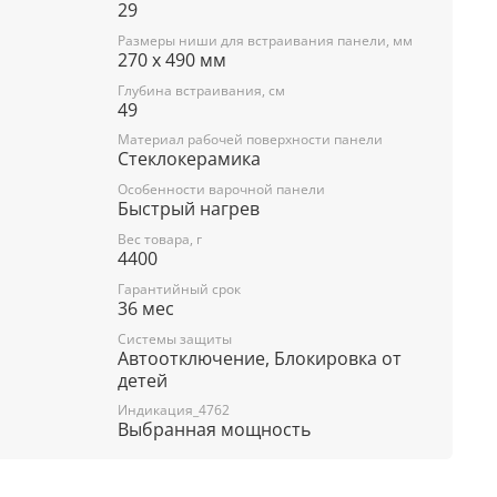
29
 52×29×6
Размеры ниши для встраивания панели, мм
шнице, см 49×27
270 x 490 мм
Глубина встраивания, см
49
Материал рабочей поверхности панели
Стеклокерамика
Особенности варочной панели
Быстрый нагрев
Вес товара, г
4400
Гарантийный срок
36 мес
Системы защиты
Автоотключение, Блокировка от
детей
Индикация_4762
Выбранная мощность