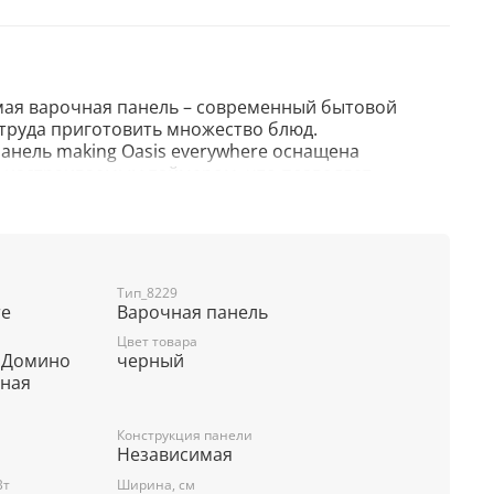
мая варочная панель – современный бытовой
труда приготовить множество блюд.
анель making Oasis everywhere оснащена
 настраиваемым таймером, что позволяет
ать с прибором. Прочный стеклокерамический
ема безопасности с самодиагностикой дают
я варочной панелью на протяжении долгого срока
Тип_8229
re
Варочная панель
В/Гц 220-240/50
Цвет товара
, Домино
черный
ка
чная
й Touch Slider
Конструкция панели
1500/2100/3000
Независимая
Вт
Ширина, см