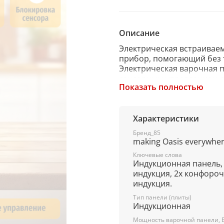
Описание
Электрическая встраивае
прибор, помогающий без 
Электрическая варочная п
сенсорным управлением с
Показать полностью
комфортно и легко работ
материал и надёжная сист
возможность пользоватьс
службы.
Характеристики
Бренд_85
making Oasis everywhe
Модель P-IBDF
Параметры электросети, 
Ключевые слова
Индукционная панель
Материал Стеклокерами
индукция, 2х конфоро
Цвет Черный
индукция.
Тип управления Сенсорны
Мощность, Вт 3500
Тип панели (плиты)
Мощность конфорок, Вт 
Индукционная
Количество конфорок 2
Мощность варочной панели, 