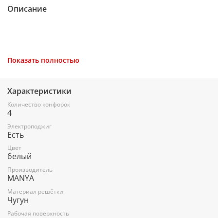
Описание
Характеристики
Показать полностью
Отзывы
Характеристики
Габариты
Количество конфорок
4
Электроподжиг
Высота (см)
Есть
9
Цвет
белый
Ширина (см)
Производитель
MANYA
60
Материал решётки
Глубина (см)
Чугун
51,5
Рабочая поверхность