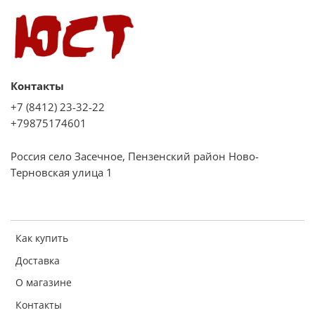
Белое стекло
Тип
Газовая
Количество конфорок
Контакты
4
+7 (8412) 23-32-22
Материал поверхности
+79875174601
Закаленное стекло
Россия село Засечное, Пензенский район Ново-
Материал решеток
Терновская улица 1
Чугун
Расположение конфорок
Классическое
Как купить
Вид газа
Доставка
Природный (метан), сжиженный (пропан-бутан)
О магазине
Контакты