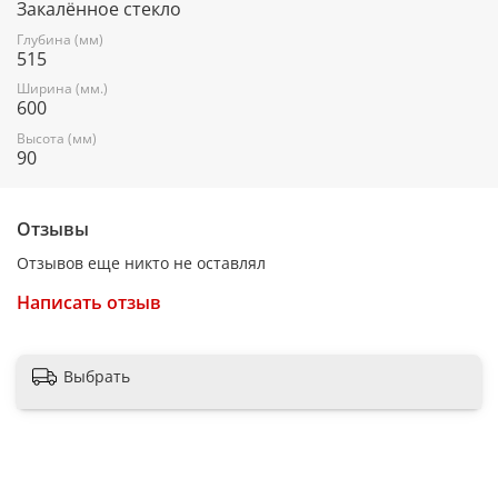
Закалённое стекло
Глубина (мм)
Вес
515
Ширина (мм.)
600
Вес (кг)
Высота (мм)
90
13,85
Отзывы
Заводские данные
Отзывов еще никто не оставлял
Гарантия
Написать отзыв
1
Выбрать
Основные характеристики
Цвет основной