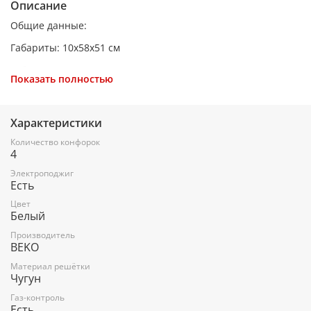
Описание
Общие данные:
Габариты: 10х58х51 см
Габариты ниши для встраивания: -х56х49 см
Показать полностью
Рабочая поверхность: эмаль
Количество конфорок: 4 газовые
Характеристики
Мощность конфорок:
Количество конфорок
4
Передняя левая: 3600 Вт WOK
Электроподжиг
Задняя левая: 2000 Вт
Есть
Передняя правая: 1000 Вт
Цвет
Белый
Задняя правая: 2000 Вт
Производитель
BEKO
Газ-контроль
Материал решётки
Электроподжиг
Чугун
Газ-контроль
Есть