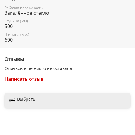
Дополнительные параметры
Рабочая поверхность
Материал панели
Закалённое стекло
Металл
Глубина (мм)
500
Решетки
Ширина (мм.)
600
Чугун
Газ-контроль
Отзывы
Да
Отзывов еще никто не оставлял
Встроенный в ручки электроподжиг
Да
Написать отзыв
Зоны нагрева
Передняя левая, кВт
Выбрать
3,8
Передняя правая, кВт
1,0