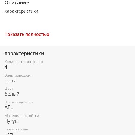
Описание
Характеристики
Показать полностью
Основные характеристики
Бренд
Характеристики
ATL
Количество конфорок
4
Цвет
Электроподжиг
Белый
Есть
WOK горелка
Цвет
белый
Да
Производитель
ATL
Управление
Материал решётки
Тип управления
Чугун
Механическое
Газ-контроль
Есть