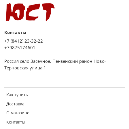
Задняя правая, кВт
2,0
Задняя левая, кВт
2,0
Контакты
Количество конфорок
+7 (8412) 23-32-22
4
+79875174601
Технические характеристики
Россия село Засечное, Пензенский район Ново-
Давление газа, мбар
Терновская улица 1
1274
Напряжение, В
220 - 240
Как купить
Частота тока, Гц
Доставка
50
О магазине
Тип газа
Контакты