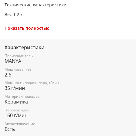
Технические характеристики
Вес 1,2 кг
Потребляемая мощность 2600 Вт
Показать полностью
Длина кабеля 1,8 м
Постоянный пар 35 гр.
Характеристики
Паровой удар 160 гр.
Производитель
MANYA
Вертикальное отпаривание Есть
Мощность, кВт
Автоотключение Есть
2,6
Материал подошвы Керамика
Мощность подачи пара, г/мин
35 г/мин
Противокапельная система Есть
Материал подошвы
Керамика
Самоочистка Есть
Паровой удар
Дополнительная насадка Нет
160 г/мин
Срок гарантии 1 год
Автоотключение
Есть
Цвет Черный / Красный