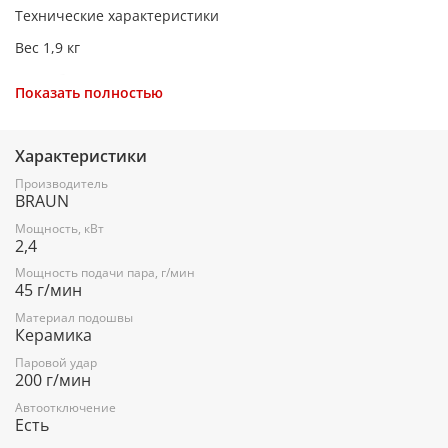
Технические характеристики
Вес 1,9 кг
Потребляемая мощность 2400 Вт
Показать полностью
Длина кабеля 2 м
Постоянный пар 45 гр.
Характеристики
Паровой удар 200 гр.
Производитель
BRAUN
Вертикальное отпаривание Есть
Мощность, кВт
Автоотключение Есть
2,4
Материал подошвы Керамика
Мощность подачи пара, г/мин
45 г/мин
Противокапельная система Есть
Материал подошвы
Керамика
Самоочистка Есть
Паровой удар
Дополнительная насадка Нет
200 г/мин
Срок гарантии 2 года
Автоотключение
Есть
Цвет Черно-синий