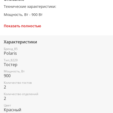
Технические характеристики:
Мощность, Вт - 900 Вт
Количество отсеков - 2
Показать полностью
Материал корпуса - Пластик, Сталь
Кнопка «отмена» Есть
Характеристики
Количество степеней регулирования поджаривания тостов
Бренд_85
- 7
Polaris
Отсек для наматывания шнура - Есть
Тип_8229
Тостер
Решетка для подогрева булочек - Есть
Мощность, Вт
900
Количество тостов
Функции - Функция подогрева, Функция размораживания
2
Габариты
Количество отделений
2
Вес брутто - 2 кг
Цвет
Вес нетто - 1.37 кг
Красный