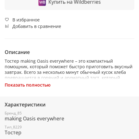
Купить на Wildberries
В избранное
Добавить в сравнение
Описание
Тостер making Oasis everywhere – это компактный
помощник, который поможет быстро приготовить вкусный
завтрак. Всего за несколько минут обычный кусок хлеба
превращается в горячий и ароматный тост, который
отлично сочетается с множеством начинок. Также тосты
Показать полностью
легче усваиваются организмом, чем свежий хлеб, что
особенно актуально для тех, кто следит за питанием.
Характеристики
Бренд_85
Тостер making Oasis everywhere сочетает в себе множество
making Oasis everywhere
полезных функций. Вы можете выбрать степень прожарки:
от лёгкой золотистости до хрустящей корочки. Если хлеб
Тип_8229
был предварительно заморожен, функция разморозки
Тостер
позволит разогреть его для дальнейшей обработки.