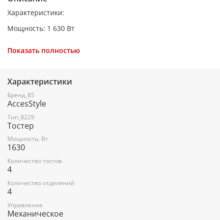
Характеристики:
Мощность: 1 630 Вт
Количество отделений для тостов: 4
Показать полностью
Количество степеней обжаривания: 6
Длина сетевого шнура: 0,75 м
Характеристики
Функция размораживания
Бренд_85
AccesStyle
Функция подогрева
Тип_8229
Функция автоотключения
Тостер
Кнопка отмены приготовления
Мощность, Вт
1630
Поддон для крошек
Количество тостов
4
Тип управления: Механическое
Количество отделений
Отсек для шнура
4
Материал корпуса: Металл, пластик
Управление
Механическое
Питание: 220-240 В ~ 50 Гц