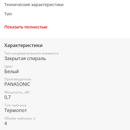
Технические характеристики
Тип
термопот
Показать полностью
Объем
4 л
Характеристики
Мощность
Тип нагревательного элемента
Закрытая спираль
700 Вт
Цвет
Насос
Белый
автоматический
Производитель
PANASONIC
Тип нагревательного элемента
Мощность, кВт
0,7
закрытая спираль
Тип чайника
Материал корпуса
Термопот
-- (двойные стенки)
Объём чайника, л
4
Особенности