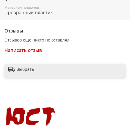
Регулировка высоты поддона
Материал поддонов
есть
Прозрачный пластик
Индикатор включения
есть
Отзывы
Защита от перегрева
Отзывов еще никто не оставлял
есть
Написать отзыв
Выбрать