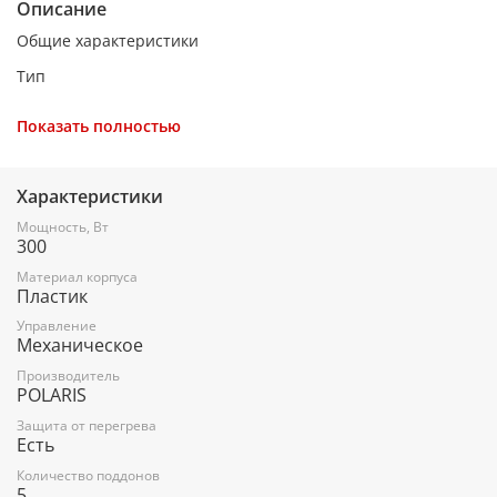
Описание
Общие характеристики
Тип
конвективная сушилка
Показать полностью
Управление
механическое
Характеристики
Мощность
Мощность, Вт
300
300 Вт
Материал корпуса
Количество поддонов
Пластик
5
Управление
Механическое
Высота поддона
Производитель
POLARIS
35 мм
Защита от перегрева
Материал поддонов
Есть
непрозрачный пластик
Количество поддонов
5