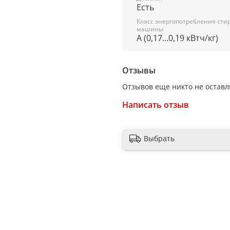
Есть
Инверторный двигатель е
Класс энергопотребления сти
Обработка паром есть
машины
A (0,17…0,19 кВтч/кг)
Управление со смартфона
Резервуар для воды нет
Отзывы
Стирка
Отзывов еще никто не оставл
Пузырьковая стирка есть
Написать отзыв
Специальные программы п
задержка полоскания (без 
Выбрать
Количество программ сти
Отсрочка запуска есть
Уровень шума при стирке 
Максимальное время отсро
Звуковой сигнал окончани