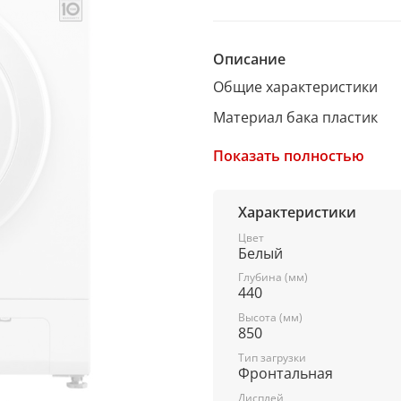
Описание
Общие характеристики
Материал бака пластик
Тип загрузки фронтальная
Показать полностью
Максимальная загрузка бел
Тип управления электрон
Характеристики
Дисплей есть
Цвет
Белый
Цвет корпуса белый
Глубина (мм)
440
Активатор нет
Высота (мм)
Конструкция
850
Тип загрузки
Сушка нет
Фронтальная
Прямой привод есть
Дисплей