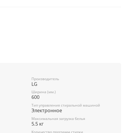
ья 5.5 кг
ное
Производитель
LG
Ширина (мм.)
600
Тип управления стиральной машиной
Электронное
Максимальная загрузка белья
5.5 кг
Количество программ стирки