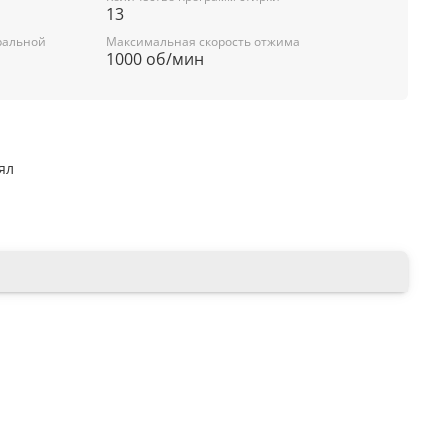
13
сть
ральной
Максимальная скорость отжима
1000 об/мин
 нет
ял
редварительная стирка, интенсивная стирка,
слива), суперполоскание, без складок, без отжима
рки 13
57 дБ
чки старта 19 ч
я стирки есть