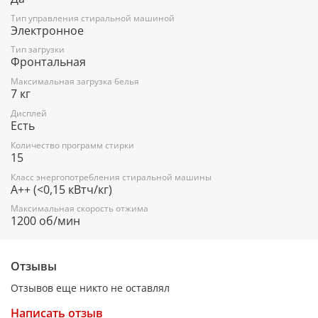
Быстрая стирка - Есть
Тип управления стиральной машиной
Электронное
Антиаллергия - Есть
Тип загрузки
Фронтальная
Eco 40-60°С - Есть
Максимальная загрузка белья
Холодная стирка - 15°C
7 кг
Суперчерное - Есть
Дисплей
Есть
Контроль стабильности SCS - Есть
Количество программ стирки
Количество программ - 15
15
Инвертор - Есть
Класс энергопотребления стиральной машины
A++ (<0,15 кВтч/кг)
Отсрочка старта - Фиксированная
Максимальная скорость отжима
1200 об/мин
Сенсоры - Сенсор уровня воды
Продолжительность программы при 60°С - 279 мин.
Отзывы
Выбор скорости отжима - Есть
Отзывов еще никто не оставлял
Двигатель - Инверторный мотор Inverter PowerDrive
Объем барабана - 46 л
Написать отзыв