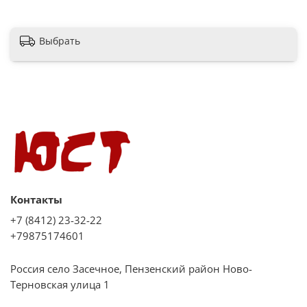
Уникальные технологии - SteamTech: обработка паром для
разглаживания складок;Автоматическое взвешивание
белья TotalWeight;Самодиагностика;Самоочистка SterilTub
Выбрать
Защитная блокировка дверцы - Есть
Габариты (ШхГхВ) (мм) - 595 × 435 × 845 см
Размер упаковки (ШхГхВ) (мм) - 600 × 495 × 845 см
Вес товара без упаковки (кг) - 59
Вес товара в упаковке (кг) - 60,4
Контакты
+7 (8412) 23-32-22
+79875174601
Россия село Засечное, Пензенский район Ново-
Терновская улица 1