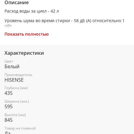
Описание
Расход воды за цикл - 42 л
Уровень шума во время стирки - 58 дБ (А) относительно 1
пВт
Показать полностью
Тип стиральной машины - Узкая стиральная машина
Источник питания - 220-240В/50Гц
Характеристики
Максимальная загрузка белья (кг) - 7
Цвет
Скорость вращения при отжиме (оборотов в мин) - 1200
Белый
Класс энергопотребления - А-30%
Производитель
HISENSE
Класс эффективности отжима - B
Глубина (мм)
435
Микс - Есть
Ширина (мм.)
Хлопок - Есть
595
Шерсть - Есть
Высота (мм)
845
Стирка пуховиков - Есть
Товар на главной
Стирка спортивной одежды - Есть
Да