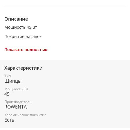
Описание
Мощность 45 Вт
Покрытие насадок
Турмалин, керамика
Показать полностью
Регулировка температуры Нет
Количество режимов 1
Характеристики
Длина пластин 90 мм
Тип
Щипцы
Ширина пластин 25 мм
Мощность, Вт
Скорость нагрева 60 сек
45
Цвет Черный
Производитель
ROWENTA
Ионизация Да
Керамическое покрытие
Есть
Плавающие пластины Да
Минимальная температура укладки 200 °C