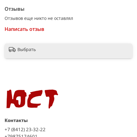
Отзывы
Максимальная температура укладки 200 °C
Отзывов еще никто не оставлял
Индикация Да
Автоотключение Нет
Написать отзыв
Защита от перегрева Нет
Замок для блокировки Да
Выбрать
Термоизолированный наконечник Да
Петля для подвешивания Да
Вращение шнура Да
Длина сетевого шнура 1.8 м
Контакты
+7 (8412) 23-32-22
+79875174601