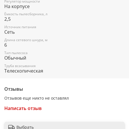
Регулятор мощности
Автосматывание сетевого шнура - Да
На корпусе
Проверка состояния фильтра - Да
Ёмкость пылесборника, л
2,5
Выпускной фильтр - Да
Источник питания
Сеть
Предмоторный фильтр - Да
Длина сетевого шнура, м
Тип трубки - Стальная
6
Поворотный шланг (360 градусов) - Да
Тип пылесоса
Обычный
Длина сетевого шнура - 6 м
Труба всасывания
Радиус зоны уборки - 9.2 м
Телескопическая
Размеры (ШxВxГ) - 280x246x390 мм
Вес - 4.3 кг
Отзывы
Вес брутто - 7.6 кг
Отзывов еще никто не оставлял
Написать отзыв
Выбрать