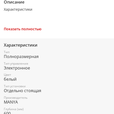
Описание
Характеристики
Показать полностью
Габариты
Характеристики
Высота (см)
Тип
Полноразмерная
85
Тип управления
Ширина (см)
Электронное
60
Цвет
белый
Глубина (см)
Тип установки
Отдельно стоящая
60
Производитель
MANYA
Вес
Глубина (мм)
600