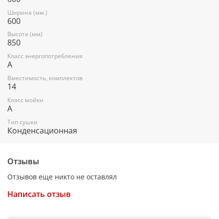
Ширина (мм.)
Вес (кг)
600
47
Высота (мм)
850
Класс энергопотребления
A
Заводские данные
Вместимость, комплектов
14
Гарантия
Класс мойки
A
2
Тип сушки
Конденсационная
Основные характеристики
Отзывы
Тип
Отзывов еще никто не оставлял
Отдельностоящая
Написать отзыв
Цвет основной