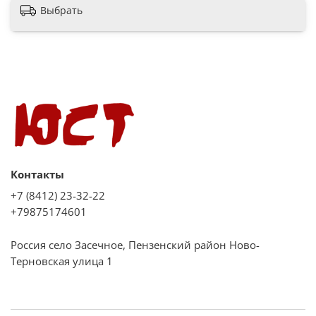
белый
Выбрать
Загрузка, комплектов
14
Количество корзин
3
Тип сушки
Конденсационная
Максимальная мощность потребления, Вт
Контакты
2100
+7 (8412) 23-32-22
Расход воды за мойку, л
+79875174601
10
Россия село Засечное, Пензенский район Ново-
Класс мойки
Терновская улица 1
A
Класс сушки