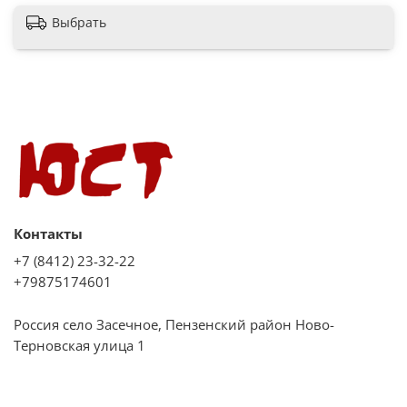
Класс мытья
Выбрать
А
Индикатор наличия ополаскивателя / соли
есть
Вес товара (нетто), кг
40
Расход воды за цикл, л
11
Контакты
Защита от протечек
+7 (8412) 23-32-22
Нет
+79875174601
Класс сушки
A
Россия село Засечное, Пензенский район Ново-
Терновская улица 1