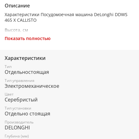
Описание
Характеристики Посудомоечная машина DeLonghi DDWS
465 X CALLISTO
Высота, см
Показать полностью
85
Ширина, см
Характеристики
44.8
Тип
Глубина, см
Отдельностоящая
59.8
Тип управления
Электромеханическое
Тип управления
Цвет
Серебристый
Электромеханический
Тип установки
Цвет
Отдельно стоящая
Серебристый
Производитель
DELONGHI
Дисплей
Глубина (мм)