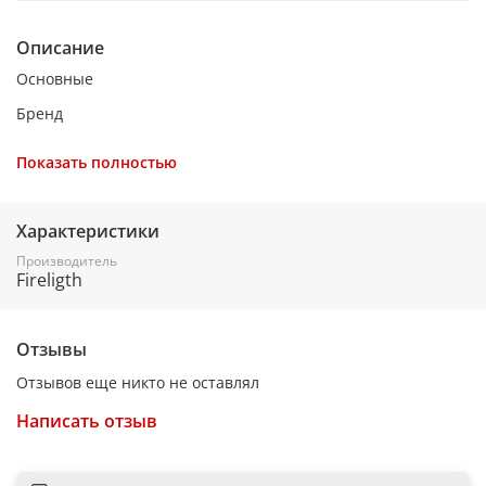
Описание
Основные
Бренд
Firelight
Показать полностью
Серия
Bianco 25
Характеристики
Материал каркаса
Производитель
Fireligth
МДФ
Материал отделки
Отзывы
Шпон натуральный
Отзывов еще никто не оставлял
Цвет корпуса
Написать отзыв
Черная эмаль
Цвет шпона