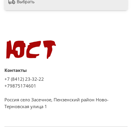
Выбрать
Черная эмаль
Потребительские
Область применения
Бытовое оборудование (для домашнего использования)
Диагональ встраиваемого очага
25/27 дюйм
Дополнительные
Контакты
Гарантийный документ
+7 (8412) 23-32-22
+79875174601
Кассовый или товарный чек
Монтажные
Россия село Засечное, Пензенский район Ново-
Вариант размещения
Терновская улица 1
Вертикальное
Вид установки (крепления)