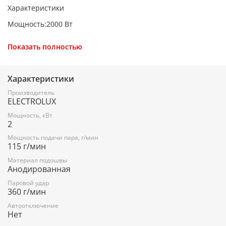
Характеристики
Мощность:2000 Вт
Давление пара:6 бар
Показать полностью
Материал подошвы:анодированная
Подача пара - 115 г/мин
Характеристики
Паровой удар:360 г/мин
Производитель
ELECTROLUX
Ёмкость резервуара для воды, л:1.2 л
Мощность, кВт
Возможность долива воды в любое время:есть
2
Съемный резервуар для воды:нет
Мощность подачи пара, г/мин
115 г/мин
Автоматическая регулировка пара:есть
Материал подошвы
Анодированная
Автоматическое отключение:нет
Паровой удар
Система защиты от накипи:есть
360 г/мин
Система самоочистки:есть
Автоотключение
Нет
Противокапельная система:есть