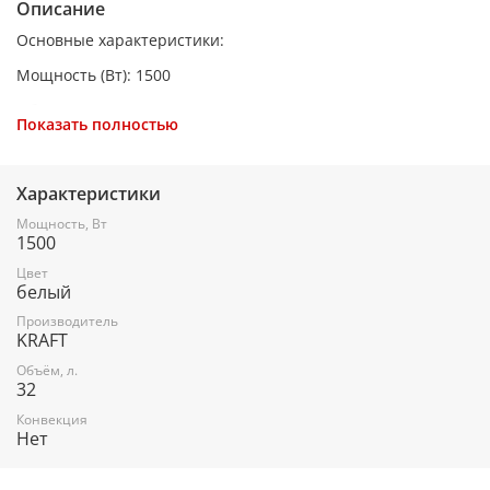
Описание
Основные характеристики:
Мощность (Вт): 1500
Объем (л): 32
Показать полностью
Таймер отключения (мин): 90
Кол-во режимов: 3
Характеристики
Макс. температура (°С): 320
Мощность, Вт
1500
Лампа освещения: да
Цвет
Термостат: да
белый
Конвекция: нет
Производитель
KRAFT
Вертел: нет
Объём, л.
32
Длина шнура (м): 1.2
Конвекция
Цвет: белый
Нет
Вес (кг): 9