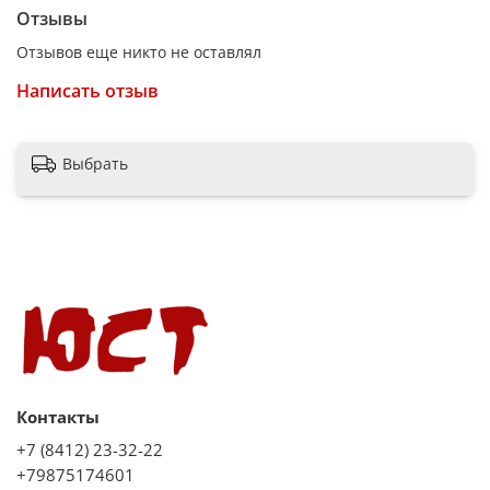
Габариты: 500х365х305 мм
Отзывы
Отзывов еще никто не оставлял
Комплектация: противень для выпекания, металлическая
Написать отзыв
решетка
Выбрать
Контакты
+7 (8412) 23-32-22
+79875174601