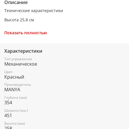
Описание
Технические характеристики
Высота 25,8 см
Ширина 45,1 см
Показать полностью
Глубина 35,4 см
Тип управления Механическое
Характеристики
Цвет Красный
Тип управления
Механическое
Потребляемая мощность 1150 Вт
Цвет
Мощность микроволн 700 Вт
Красный
Режимы приготовления Разогрев, разморозка,
Производитель
MANYA
приготовление
Глубина (мм)
Внутренний объём 20 л
354
Вес 10,2 кг
Ширина (мм.)
451
Высота (мм)
258