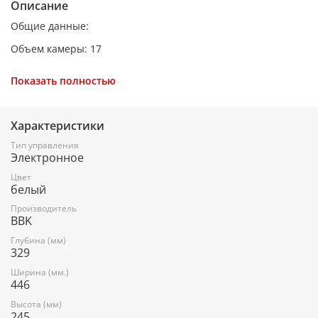
Описание
Общие данные:
Объем камеры: 17
Инверторное управление мощностью: Да
Показать полностью
Тип управления: Электронный
Мощность микроволн (вт): 700
Характеристики
Диаметр поворотного стола (см): 245
Тип управления
Электронное
Материал поворотного стола: Стекло
Цвет
Внутреннее покрытие: Эмаль
белый
Тип открывания дверцы: Ручка
Производитель
BBK
Микроволны:
Глубина (мм)
329
Таймер (мин): 99
Ширина (мм.)
Кол-во ступеней мощности (шт): 11
446
Режимы работы:
Высота (мм)
245