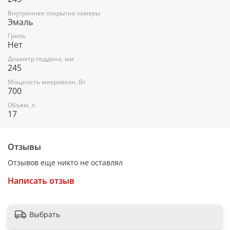
Микроволны: Да
Внутреннее покрытие камеры
Соло: Да
Эмаль
Дисплей:
Гриль
Нет
Цифровой дисплей: Да
Диаметр поддона, мм
245
Светящиеся символы дисплея: Да
Мощность микроволн, Вт
Функции:
700
Режим "защита от детей": Да
Объём, л.
17
Электропитание:
Класс электробезопасности: 1
Отзывы
Тип блока питания: Встроенный
Отзывов еще никто не оставлял
Энергопотребление в рабочем режиме (вт): 1100
Написать отзыв
Входное напряжение питания (в/гц): 220-230 в (50 гц)
Наличие заземляющего контакта на вилке: Да
Выбрать
Размеры и вес: