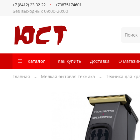
+7 (8412) 23-32-22
+79875174601
Без выходных 09:00-20:00
Каталог
Как купить
Доставка
О магази
Главная
Мелкая бытовая техника
Техника для кр