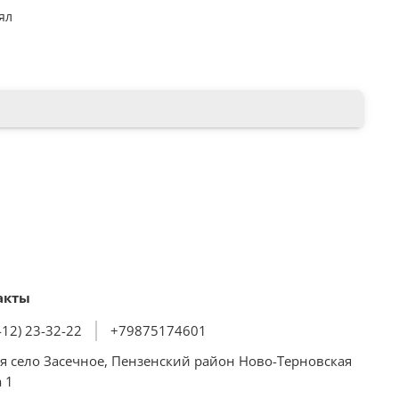
ял
еющая сталь
вое покрытие
о-ионная технология (батарея)
: 180 мин
 4
мм
акты
 есть
412) 23-32-22
+79875174601
к
я село Засечное, Пензенский район Ново-Терновская
 1