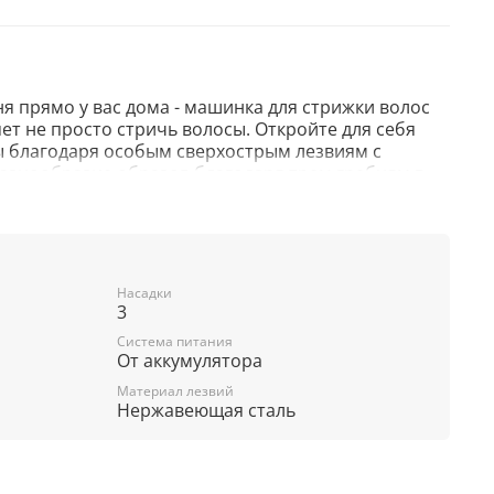
я прямо у вас дома - машинка для стрижки волос
ет не просто стричь волосы. Откройте для себя
 благодаря особым сверхострым лезвиям с
азнообразие образов благодаря трем гребням в
орых можно легко и удобно делать плавные
й корпус приятно ложится в руку, а благодаря
Насадки
3
и водонепроницаемости прибор можно
ше. Машинка для стрижки оснащена емким
Система питания
беспечивает до 90 минут беспрерывной работы. В
От аккумулятора
D индикатор заряда.
Материал лезвий
Нержавеющая сталь
on