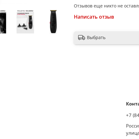
Отзывов еще никто не оставл
Материал лезвия: нержав
Написать отзыв
Покрытие лезвия: титано
Ширина лезвия: 36 мм
Выбрать
Тип питания: аккумулятор
Тип аккумулятора: литиев
Индикатор зарядки: есть
Время автономной работы
Установка длины стрижки:
Длина стрижки: 0.4-1-3-5 
Конт
Индикатор длины стрижки:
+7 (8
Материал корпуса: пласти
Росси
Настройка скорости: 1
улица
Способ бритья: сухой