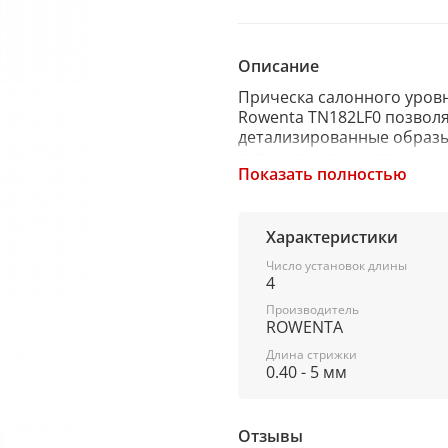
Описание
Прическа салонного уровн
Rowenta TN182LF0 позволя
детализированные образы
титановым покрытием и р
Показать полностью
комплекте, с помощью кот
переходы.
Характеристики
Эргономичный и компактны
Число установок длины
4
работе от аккумулятора 
использовать прямо в ду
Производитель
аккумулятором, который о
ROWENTA
машинке предусмотрен LE
Длина стрижки
0.40 - 5 мм
Характеристики:
Отзывы
Серия: Cut & Style Stylizati