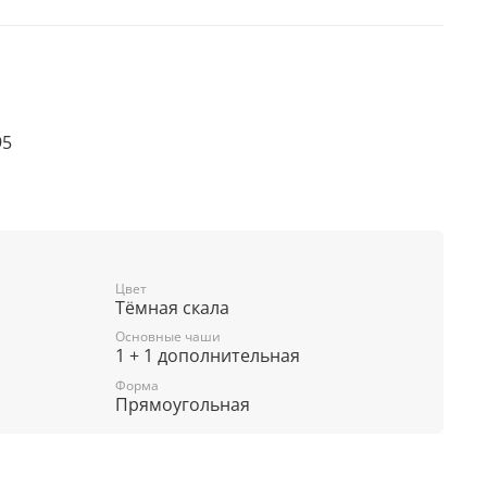
95
аши, мм: 110
Цвет
Тёмная скала
Основные чаши
1 + 1 дополнительная
г/кв.см: 16
Форма
ам, °С: до +280
Прямоугольная