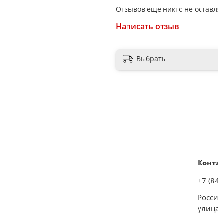
Отзывов еще никто не оставл
Крепёжная арматура
Написать отзыв
Отверстие под смеситель
Выбрать
Сливная арматура и перел
Конт
+7 (8
Росси
улица