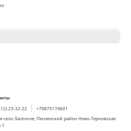
ял
: намечено
ив в комплект не входит.
акты
412) 23-32-22
+79875174601
я село Засечное, Пензенский район Ново-Терновская
 1