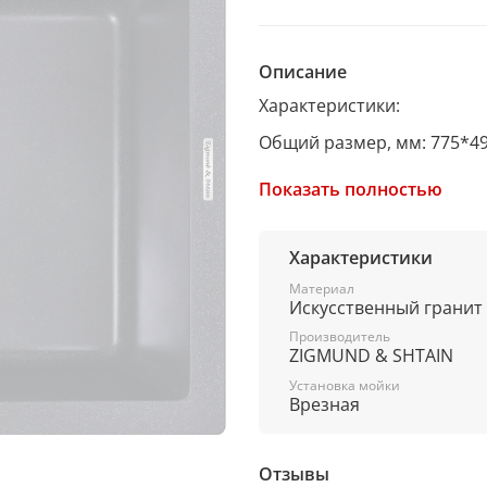
Описание
Характеристики:
Общий размер, мм: 775*4
Размер чаши, см: 34*42
Показать полностью
Глубина чаши, мм: 190
Глубина дополнительной ч
Характеристики
Ширина шкафа, см: 60
Материал
Искусственный гранит
Материал: гранит
Производитель
ZIGMUND & SHTAIN
Сопротивление давлению, к
Установка мойки
Сопротивление температур
Врезная
Отзывы
Комплектация: