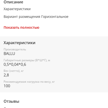
Описание
Характеристики
Вариант размещения Горизонтальное
Вес товара (нетто), кг 2,8
Показать полностью
Вид установки (крепления) Настенная
Габаритные размеры товара (В*Ш*Г), м 0,5*0,04*0,6
Характеристики
Набор крепежных элементов в комплекте Нет
Производитель
BALLU
Область применения Универсальное оборудование
Габаритные размеры (В*Ш*Г), м
Потребительский класс Стандарт
0,5*0,04*0,6
Применение и соответствие Для крепления наружного
Вес (нетто), кг
2,8
блока кондиционера
Рекомендуемая нагрузка по весу, кг
Рекомендуемая нагрузка по весу 100
100
Цвет корпуса Белый
Отзывы