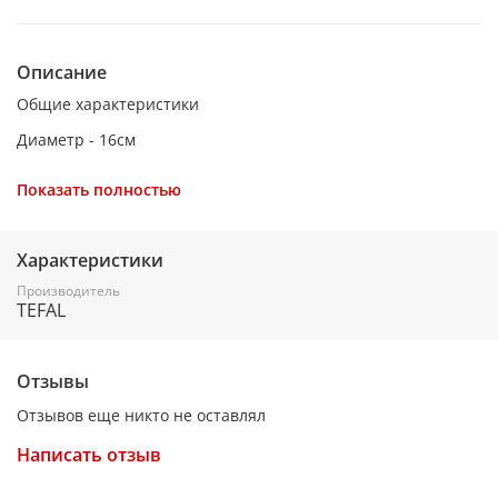
Описание
Общие характеристики
Диаметр - 16см
Материал - Алюминий
Показать полностью
Антипригарное покрытие - Да
Для индукционных плит - Нет
Характеристики
Крышка в комплекте - Нет
Производитель
TEFAL
Объём - 1.5л
Отзывы
Отзывов еще никто не оставлял
Написать отзыв