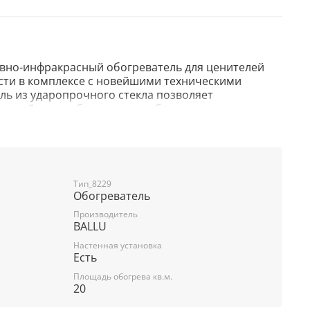
тивно-инфракрасный обогреватель для ценителей
сти в комплексе с новейшими техническими
ль из ударопрочного стекла позволяет
 дизайном и обеспечивает абсолютную
ательных элемента - это комфорт при любой
. Микатермический нагревательный элемент
го тепла, а инновационный HEDGEHOG
реет воздух в помещении. Стильный и
ный блок управления с полноцветным дисплеем
Тип_8229
дце каждого, кто хоть раз увидел его. Эффективен
Обогреватель
до 20 м².
Производитель
BALLU
Настенная установка
Есть
Площадь обогрева кв.м.
20