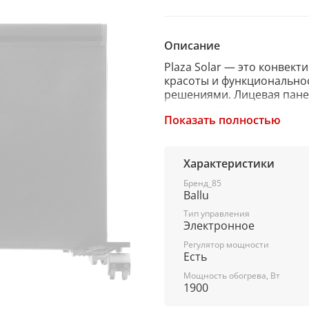
Описание
Plaza Solar — это конвек
красоты и функционально
решениями. Лицевая пане
наслаждаться уникальным
Показать полностью
безопасность. Два нагрев
теплоизоляции помещения
создает эффект солнечно
максимально быстро прог
Характеристики
функциональный электрон
Бренд_85
окончательно покоряет сер
Ballu
для помещений, площадью 
Тип управления
Электронное
Регулятор мощности
Есть
Мощность обогрева, Вт
1900