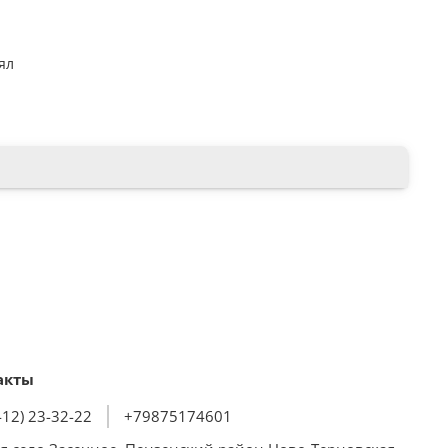
ял
акты
412) 23-32-22
+79875174601