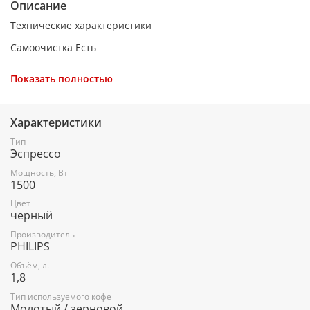
Описание
Технические характеристики
Самоочистка Есть
Тип кофеварки Кофемашина
Показать полностью
Тип фильтра Многоразовый
Используемый кофе Зерна + молотый
Характеристики
Контроль крепости кофе Есть
Тип
Эспрессо
Капучино Ручной
Мощность, Вт
Регулировки Кол-во, объем, помол
1500
Мощность потребления 1500 Вт
Цвет
черный
Объем резервуара 1,8 л
Производитель
PHILIPS
Давление (Бар) 15
Объём, л.
Срок гарантии 1 год
1,8
Цвет Черный
Тип используемого кофе
Молотый / зерновой