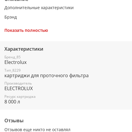
Дополнительные характеристики
Брэнд
ELECTROLUX
Показать полностью
Модель
iS TotalPureX-3
Характеристики
Назначение
Бренд_85
Electrolux
для проточных фильтров
Тип_8229
Ресурс
картриджи для проточного фильтра
8000 л
Производитель
ELECTROLUX
Количество в комплекте
Ресурс картриджа
8 000 л
1 шт
Совместимость
Отзывы
для фильтра Electrolux iStream
Отзывов еще никто не оставлял