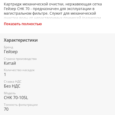
Картридж механической очистки, нержавеющая сетка
Гейзер СНК 70 - предназначен для эксплуатации в
магистральном фильтре. Служит для механической
очистки воды от нерастворимых примесей (размером
более 70 мкм). Изделие оснащено нержавеющей сеткой.
Показать полностью
Подходит для фильтрации холодной и горячей воды.
Характеристики
Бренд
Гейзер
Страна производства
Китай
Количество насадок
1
Ставка НДС
Без НДС
Модель
CHK 70-10SL
Тонкость фильтрации
70