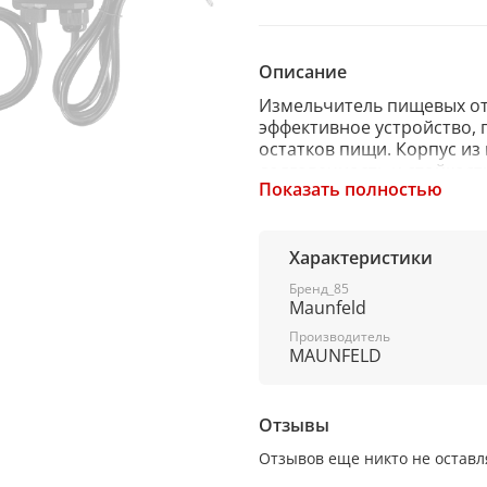
Описание
Измельчитель пищевых от
эффективное устройство,
остатков пищи. Корпус и
долговечность и стойкост
Показать полностью
мощностью 1 л.с. гарант
скорость вращения достиг
качественно измельчать 
Характеристики
Устройство работает по 
Бренд_85
непрерывный процесс пер
Maunfeld
1100 мл позволяет обраба
один раз. В комплекте с 
Производитель
MAUNFELD
включения, что делает е
Maunfeld MWD 5602PB осн
увеличивает срок службы 
Отзывы
Энергоэффективность мод
Отзывов еще никто не оставл
энергопотребление не пре