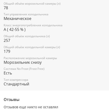
Общий объём морозильной камеры (л)
78
Перенавешиваемые двери
Тип управления холодильника
Механическое
Данная возможность позволяет выбрать наиболее удобное
Класс энергопотребления холодильника
положение дверей для обеспечения максимального
A ( 42-55 % )
удобства и эффективности использования холодильника
независимо от планировки помещения.
Общий объём холодильника (л)
257
Общий объём холодильной камеры (л)
179
Регулируемые дверные полки
Расположение морозильной камеры
За счет возможности регулирования высоты полок
Морозильник снизу
достигается наиболее эффективное использование
пространства холодильника.
Система No Frost (Frost Free)
Есть
Тип компрессора
FreshSpace
Стандартный
Организация пространства для удобного хранения ваших
овощей и фруктов в ящике
Отзывы
Отзывов еще никто не оставлял