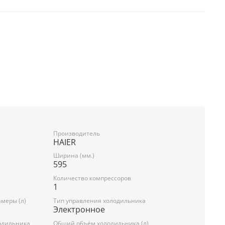
 температура около 0 градусов - специальная зона
ия мяса, рыбы, морепродуктов, сыров и молочных
Производитель
HAIER
ие воздушных потоков по холодильному
Ширина (мм.)
ержание оптимальной температуры для хранения
595
Количество компрессоров
1
меры (л)
Тип управления холодильника
Электронное
одильника
Общий объём холодильника (л)