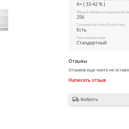
Никакого инея и льда в х
A+ ( 33-42 % )
холодного воздуха, в хол
оптимальные условия хра
Общий объём холодильной ка
256
Система No Frost (Frost Free)
Есть
T.ABT инновационная тех
Тип компрессора
Стандартный
Wi-Fi управление управл
Отзывы
Отзывов еще никто не оставл
Складные полки вариатив
Написать отзыв
Общие данные:
Выбрать
Размеры:
высота (см): 190.5
ширина (см): 59.5