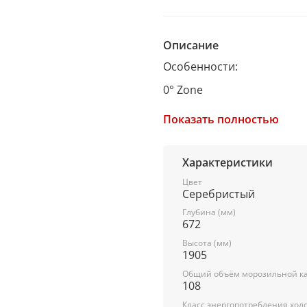
Описание
Особенности:
0° Zone
Регулируемая влажность и
Показать полностью
для качественного хранен
продуктов.
Характеристики
Цвет
Технология MultiFlow
Серебристый
Равномерное распределен
Глубина (мм)
отделению и точное подд
672
продуктов.
Высота (мм)
1905
Общий объём морозильной ка
Total NoFrost
108
Класс энергопотребления хол